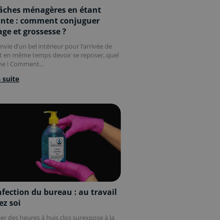
tâches ménagères en étant
inte : comment conjuguer
ge et grossesse ?
nvie d’un bel intérieur pour l’arrivée de
t en même temps devoir se reposer, quel
e ! Comment...
a suite
fection du bureau : au travail
ez soi
ler des heures à huis clos surexpose à la