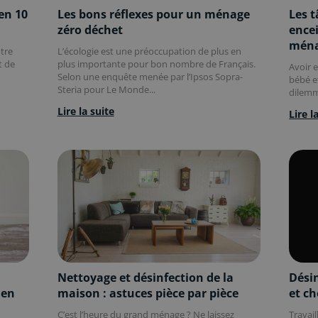
en 10
Les bons réflexes pour un ménage
Les 
zéro déchet
ence
ména
otre
L’écologie est une préoccupation de plus en
t de
plus importante pour bon nombre de Français.
Avoir e
Selon une enquête menée par l’Ipsos Sopra-
bébé e
Steria pour Le Monde...
dilemm
Lire la suite
Lire l
Nettoyage et désinfection de la
Désin
 en
maison : astuces pièce par pièce
et ch
C’est l’heure du grand ménage ? Ne laissez
Travail