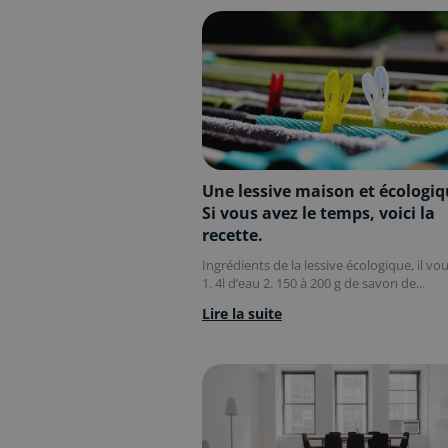
Une lessive maison et écologiq
Si vous avez le temps, voici la
recette.
Ingrédients de la lessive écologique, il vou
1. 4l d’eau 2. 150 à 200 g de savon de...
Lire la suite