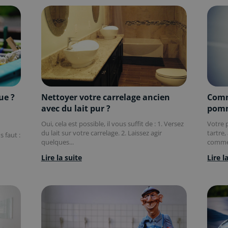
ue ?
Nettoyer votre carrelage ancien
Comme
avec du lait pur ?
pomm
Oui, cela est possible, il vous suffit de : 1. Versez
Votre 
du lait sur votre carrelage. 2. Laissez agir
tartre,
s faut :
quelques...
commen
Lire la suite
Lire l