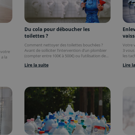
Du cola pour déboucher les
Enlev
toilettes ?
vaiss
Comment nettoyer des toilettes bouchées ?
Votre v
Avant de solliciter l’intervention d’un plombier
3 vous
 votre
(compter entre 100€ à 500€) ou l’utilisation de...
les tac
 a la
Lire la suite
Lire l