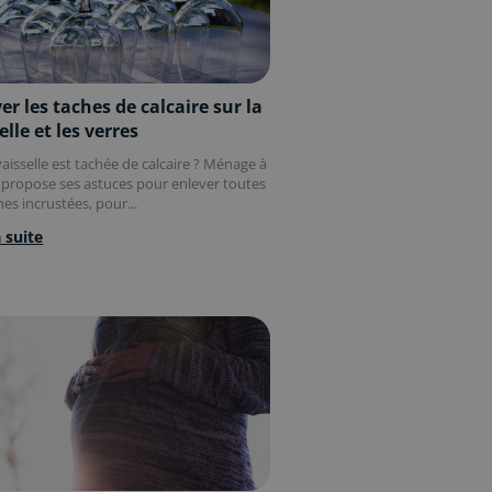
er les taches de calcaire sur la
elle et les verres
aisselle est tachée de calcaire ? Ménage à
 propose ses astuces pour enlever toutes
hes incrustées, pour...
a suite