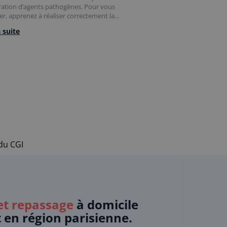
ération d’agents pathogènes. Pour vous
r, apprenez à réaliser correctement la...
a suite
 du CGI
t repassage
à domicile
t en région parisienne.