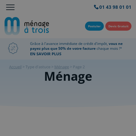
01 43 98 01 01
Postuler
Devis Gratuit
Grâce à l'avance immédiate de crédit d'impôt,
vous ne
payez plus que 50% de votre facture
chaque mois !*
EN SAVOIR PLUS
Accueil
>
Type d'astuce
>
Ménage
>
Page 2
Ménage