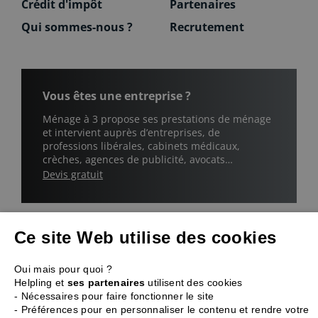
Crédit d'impôt
Partenaires
Qui sommes-nous ?
Recrutement
Vous êtes une entreprise ?
Ménage à 3 propose ses prestations de ménage
et intervient auprès d’entreprises, de
professions libérales, cabinets médicaux,
crèches, agences de publicité, avocats…
Devis gratuit
Ce site Web utilise des cookies
SweetHome, SAS au capital de 59 470€
•
Oui mais pour quoi ?
1 rue de Stockholm, 75008 Paris
•
RCS B 448 715 615
•
Helpling et
ses partenaires
utilisent des cookies
APE 9609Z
•
N° de déclaration : SAP 448715615
- Nécessaires pour faire fonctionner le site
© 2003-2026 SweetHome
-
- Préférences pour en personnaliser le contenu et rendre votre