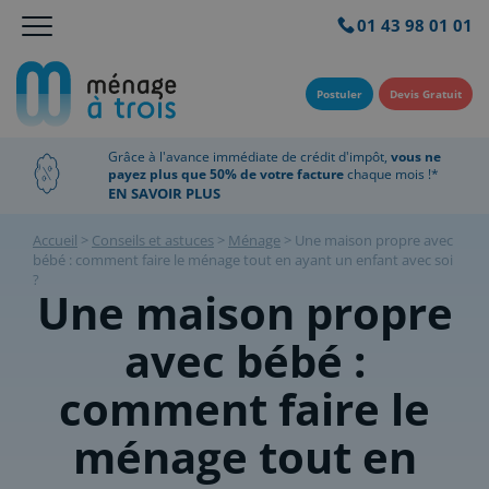
01 43 98 01 01
Postuler
Devis Gratuit
Grâce à l'avance immédiate de crédit d'impôt,
vous ne
payez plus que 50% de votre facture
chaque mois !*
EN SAVOIR PLUS
Accueil
>
Conseils et astuces
>
Ménage
>
Une maison propre avec
bébé : comment faire le ménage tout en ayant un enfant avec soi
?
Une maison propre
avec bébé :
comment faire le
ménage tout en