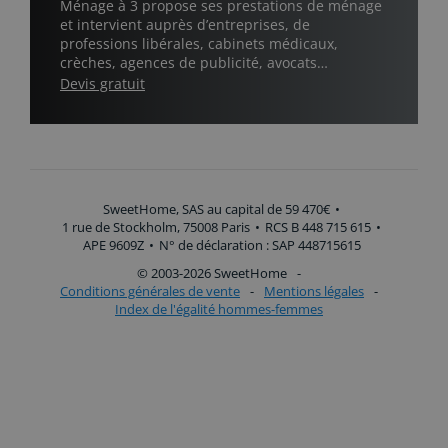
Ménage à 3 propose ses prestations de ménage
et intervient auprès d’entreprises, de
professions libérales, cabinets médicaux,
crèches, agences de publicité, avocats…
Devis gratuit
SweetHome, SAS au capital de 59 470€
•
1 rue de Stockholm, 75008 Paris
•
RCS B 448 715 615
•
APE 9609Z
•
N° de déclaration : SAP 448715615
© 2003-2026 SweetHome
-
Conditions générales de vente
-
Mentions légales
-
Index de l'égalité hommes-femmes