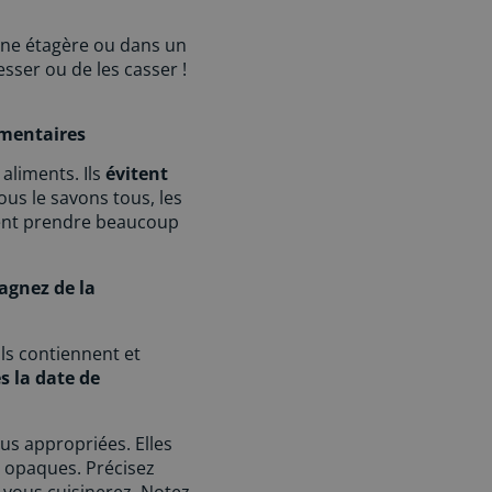
 une étagère ou dans un
esser ou de les casser !
imentaires
aliments. Ils
évitent
us le savons tous, les
vent prendre beaucoup
agnez de la
ls contiennent et
s la date de
us appropriées. Elles
s opaques. Précisez