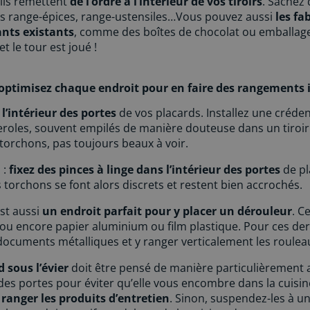
 ils remettent
de l’ordre à l’intérieur de vos tiroirs
. Sachez 
es range-épices, range-ustensiles…Vous pouvez aussi
les f
nts existants
, comme des boîtes de chocolat ou emballage
et le tour est joué !
optimisez chaque endroit pour en faire des rangements
r l’intérieur des portes
de vos placards. Installez une créden
eroles, souvent empilés de manière douteuse dans un tiroir 
torchons, pas toujours beaux à voir.
 :
fixez des pinces à linge dans l’intérieur des portes
de pl
 torchons se font alors discrets et restent bien accrochés.
st aussi
un endroit parfait pour y placer un dérouleur
. C
 ou encore papier aluminium ou film plastique. Pour ces de
ocuments métalliques et y ranger verticalement les roulea
d sous l’évier
doit être pensé de manière particulièrement 
des portes pour éviter qu’elle vous encombre dans la cuisin
ranger les produits d’entretien
. Sinon, suspendez-les à u