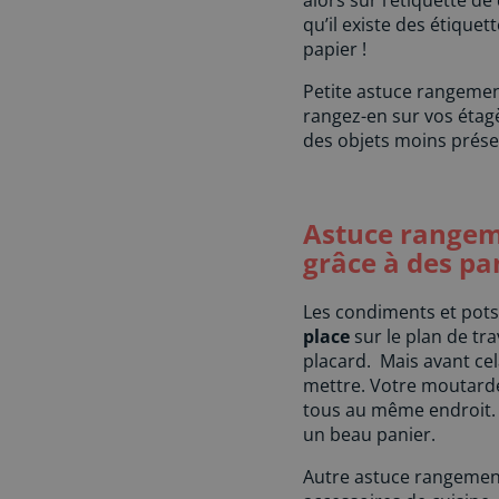
alors sur l’étiquette d
qu’il existe des étiquet
papier !
Petite astuce rangement
rangez-en sur vos étagè
des objets moins prése
Astuce rangemen
grâce à des pa
Les condiments et pots 
place
sur le plan de tr
placard. Mais avant ce
mettre. Votre moutarde,
tous au même endroit. P
un beau panier.
Autre astuce rangement 