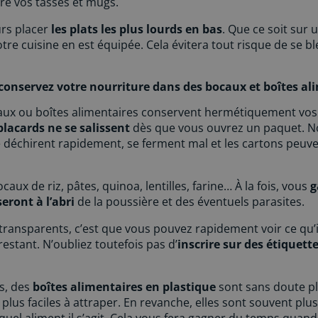
e vos tasses et mugs.
rs placer
les plats les plus lourds en bas
. Que ce soit sur
otre cuisine en est équipée. Cela évitera tout risque de se bl
conservez votre nourriture dans des bocaux et boîtes al
caux ou boîtes alimentaires conservent hermétiquement vos 
placards ne se salissent
dès que vous ouvrez un paquet. No
e déchirent rapidement, se ferment mal et les cartons peu
ux de riz, pâtes, quinoa, lentilles, farine… À la fois, vous
g
eront à l’abri
de la poussière et des éventuels parasites.
transparents, c’est que vous pouvez rapidement voir ce qu’i
estant. N’oubliez toutefois pas d’
inscrire sur des étiquette
ts, des
boîtes alimentaires en plastique
sont sans doute pl
 plus faciles à attraper. En revanche, elles sont souvent plu