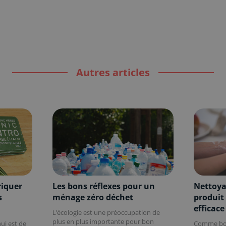
Autres articles
riquer
Les bons réflexes pour un
Nettoya
s
ménage zéro déchet
produit
efficace
L’écologie est une préoccupation de
plus en plus importante pour bon
ui est de
Comme bon