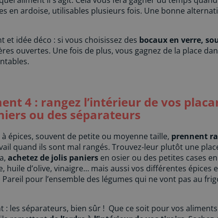
e quel aliment il s’agit. Cela vous fera gagner du temps quan
tes en ardoise, utilisables plusieurs fois. Une bonne alternat
 et idée déco : si vous choisissez des
bocaux en verre, so
res ouvertes. Une fois de plus, vous gagnez de la place da
ntables.
t 4 : rangez l’intérieur de vos placar
niers ou des séparateurs
à épices, souvent de petite ou moyenne taille,
prennent ra
avail quand ils sont mal rangés. Trouvez-leur plutôt une pla
la,
achetez de jolis paniers
en osier ou des petites cases en
 huile d’olive, vinaigre… mais aussi vos différentes épices 
areil pour l’ensemble des légumes qui ne vont pas au frigo,
: les séparateurs, bien sûr ! Que ce soit pour vos aliments