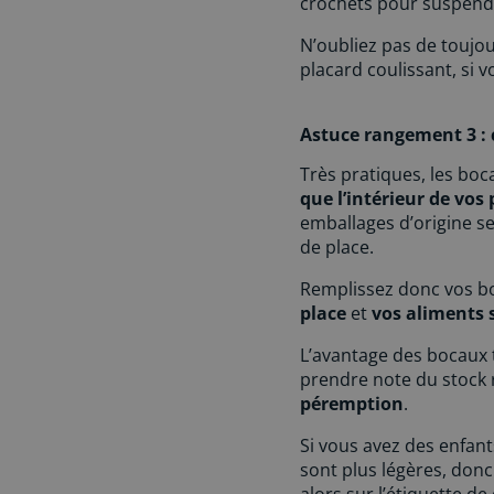
crochets pour suspendr
N’oubliez pas de toujou
placard coulissant, si v
Astuce rangement 3 : 
Très pratiques, les bo
que l’intérieur de vos 
emballages d’origine s
de place.
Remplissez donc vos boca
place
et
vos aliments s
L’avantage des bocaux 
prendre note du stock r
péremption
.
Si vous avez des enfan
sont plus légères, donc