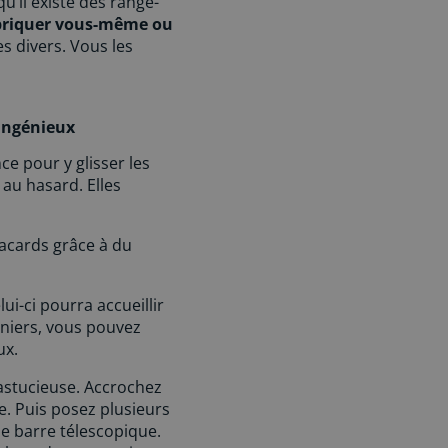
qu’il existe des range-
abriquer vous-même ou
s divers. Vous les
 ingénieux
ce pour y glisser les
au hasard. Elles
acards grâce à du
elui-ci pourra accueillir
rniers, vous pouvez
ux.
astucieuse. Accrochez
e. Puis posez plusieurs
ne barre télescopique.