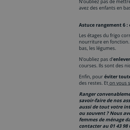
N’oubliez pas de mettre
avez des enfants en ba
Astuce rangement 6 : c
Les étages du frigo co
nourriture en fonction.
bas, les légumes.
N’oubliez pas d’
enlever
courses. Ils sont des nid
Enfin, pour
éviter tou
des restes. Et
on vous so
Ranger convenablement 
savoir-faire de nos as
aussi de tout votre i
ou souvent ? Nous a
femmes de ménage da
contacter
au 01 43 98 