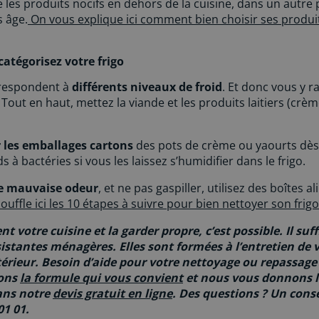
 les produits nocifs en dehors de la cuisine, dans un autre 
s âge.
On vous explique ici comment bien choisir ses produ
atégorisez votre frigo
rrespondent à
différents niveaux de froid
. Et donc vous y r
 Tout en haut, mettez la viande et les produits laitiers (crè
 les emballages cartons
des pots de crème ou yaourts dès
s à bactéries si vous les laissez s’humidifier dans le frigo.
te mauvaise odeur
, et ne pas gaspiller, utilisez des boîtes 
uffle ici les 10 étapes à suivre pour bien nettoyer son frigo
votre cuisine et la garder propre, c’est possible. Il suff
sistantes ménagères. Elles sont formées à l’entretien de 
ntérieur. Besoin d’aide pour votre nettoyage ou repassag
vons
la formule qui vous convient
et nous vous donnons l
ns notre
devis gratuit en ligne
. Des questions ? Un consei
01 01.