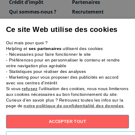
Crédit d'impôt
Partenaires
Qui sommes-nous ?
Recrutement
Ce site Web utilise des cookies
Vous êtes une entreprise ?
Oui mais pour quoi ?
Helpling et
ses partenaires
utilisent des cookies
Ménage à 3 propose ses prestations de ménage
- Nécessaires pour faire fonctionner le site
et intervient auprès d’entreprises, de
- Préférences pour en personnaliser le contenu et rendre
professions libérales, cabinets médicaux,
votre navigation plus agréable
crèches, agences de publicité, avocats…
- Statistiques pour réaliser des analyses
Devis gratuit
- Marketing pour vous proposer des publicités en accord
avec vos centres d'intérêt
Si vous
refusez
l’utilisation des cookies, nous nous limiterons
aux cookies nécessaires au bon fonctionnement du site.
Curieux d’en savoir plus ? Retrouvez toutes les infos sur la
page de
notre politique de confidentialité des données
.
SweetHome, SAS au capital de 59 470€
•
1 rue de Stockholm, 75008 Paris
•
RCS B 448 715 615
•
ACCEPTER TOUT
APE 9609Z
•
N° de déclaration : SAP 448715615
© 2003-2026 SweetHome
-