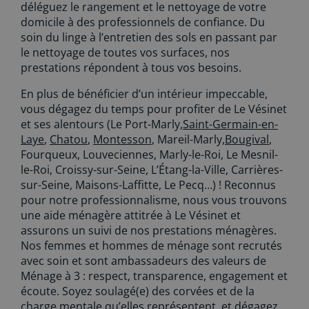
déléguez le rangement et le nettoyage de votre
domicile à des professionnels de confiance. Du
soin du linge à l’entretien des sols en passant par
le nettoyage de toutes vos surfaces, nos
prestations répondent à tous vos besoins.
En plus de bénéficier d’un intérieur impeccable,
vous dégagez du temps pour profiter de Le Vésinet
et ses alentours (Le Port-Marly,
Saint-Germain-en-
Laye
,
Chatou
,
Montesson
, Mareil-Marly,
Bougival
,
Fourqueux, Louveciennes, Marly-le-Roi, Le Mesnil-
le-Roi, Croissy-sur-Seine, L’Étang-la-Ville, Carrières-
sur-Seine, Maisons-Laffitte, Le Pecq…) ! Reconnus
pour notre professionnalisme, nous vous trouvons
une aide ménagère attitrée à Le Vésinet et
assurons un suivi de nos prestations ménagères.
Nos femmes et hommes de ménage sont recrutés
avec soin et sont ambassadeurs des valeurs de
Ménage à 3 : respect, transparence, engagement et
écoute. Soyez soulagé(e) des corvées et de la
charge mentale qu’elles représentent, et dégagez