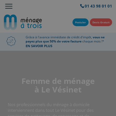
01 43 98 01 01
Postuler
Devis Gratuit
Grâce à l'avance immédiate de crédit d'impôt,
vous ne
payez plus que 50% de votre facture
chaque mois !*
EN SAVOIR PLUS
Femme de ménage
à Le Vésinet
Nos professionnels du ménage à domicile
interviennent dans tout Le Vésinet pour des