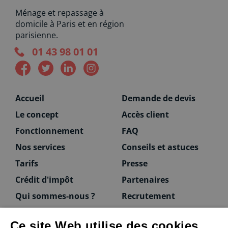
Ménage et repassage à
domicile à Paris et en région
parisienne.
01 43 98 01 01
Accueil
Demande de devis
Le concept
Accès client
Fonctionnement
FAQ
Nos services
Conseils et astuces
Tarifs
Presse
Crédit d'impôt
Partenaires
Qui sommes-nous ?
Recrutement
Ce site Web utilise des cookies