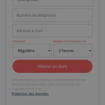
Fréquence
Nombre d'heures (min. 2h)
A
Les informations relatives au traitement de vos
l
données personnelles sont consultables en
t
cliquant sur le lien :
e
Protection des données
r
n