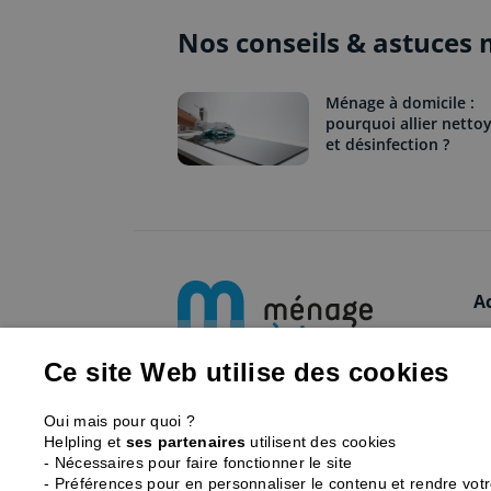
Nos conseils & astuces
Ménage à domicile :
pourquoi allier netto
et désinfection ?
A
L
F
Ce site Web utilise des cookies
Ménage et repassage à
N
domicile à Paris et en région
Oui mais pour quoi ?
Ta
parisienne.
Helpling et
ses partenaires
utilisent des cookies
- Nécessaires pour faire fonctionner le site
C
01 43 98 01 01
- Préférences pour en personnaliser le contenu et rendre vot