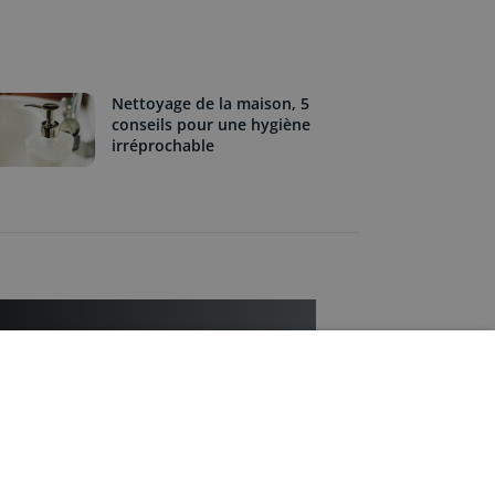
Nettoyage de la maison, 5
conseils pour une hygiène
irréprochable
êtes une entreprise ?
 à 3 propose ses prestations de
 et intervient auprès d’entreprises,
fessions libérales, cabinets médicaux,
s, agences de publicité, avocats…
gratuit