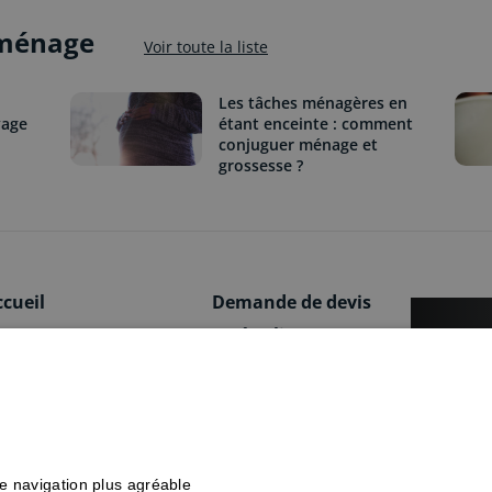
 ménage
Voir toute la liste
Les tâches ménagères en
yage
étant enceinte : comment
conjuguer ménage et
grossesse ?
ccueil
Demande de devis
e concept
Accès client
Vous 
onctionnement
FAQ
Ménage
ménage
os services
Conseils et astuces
de pro
rifs
Presse
crèche
Devis 
rédit d'impôt
Partenaires
re navigation plus agréable