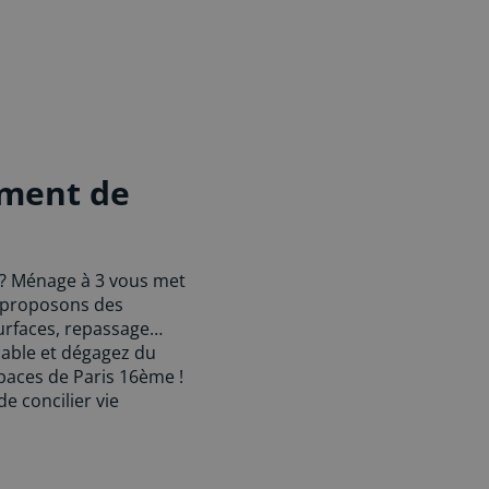
ement de
 ? Ménage à 3 vous met
s proposons des
surfaces, repassage…
cable et dégagez du
paces de Paris 16ème !
e concilier vie