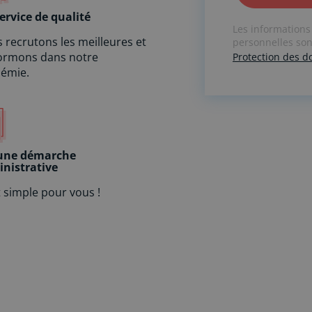
A
ervice de qualité
Les informations
l
 recrutons les meilleures et
personnelles sont
t
formons dans notre
Protection des 
e
émie.
r
n
a
t
i
v
une démarche
nistrative
e
:
t simple pour vous !