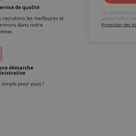
A
ervice de qualité
Les informations
l
 recrutons les meilleures et
personnelles sont
t
formons dans notre
Protection des 
e
émie.
r
n
a
t
i
v
une démarche
nistrative
e
:
t simple pour vous !