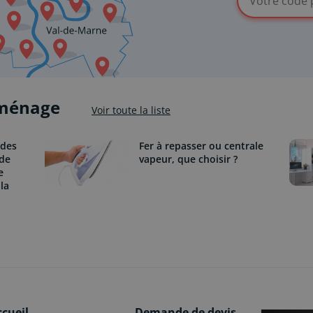
 ménage
Voir toute la liste
odes
Fer à repasser ou centrale
 de
vapeur, que choisir ?
e
la
ccueil
Demande de devis