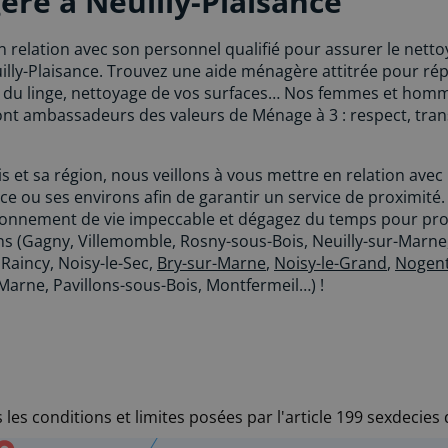
re à Neuilly-Plaisance
 relation avec son personnel qualifié pour assurer le nett
illy-Plaisance. Trouvez une aide ménagère attitrée pour ré
in du linge, nettoyage de vos surfaces… Nos femmes et ho
sont ambassadeurs des valeurs de Ménage à 3 : respect, tr
s et sa région, nous veillons à vous mettre en relation avec 
nce ou ses environs afin de garantir un service de proximité.
ironnement de vie impeccable et dégagez du temps pour profi
ons (Gagny, Villemomble, Rosny-sous-Bois, Neuilly-sur-Marne
e Raincy, Noisy-le-Sec,
Bry-sur-Marne
,
Noisy-le-Grand
,
Nogent
-Marne, Pavillons-sous-Bois, Montfermeil…) !
les conditions et limites posées par l'article 199 sexdecies