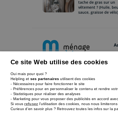
tache de gras sur un
vêtement ? (Huile, beu
sauce, graisse de vélo)
A
L
F
Ce site Web utilise des cookies
Ménage et repassage à
N
domicile à Paris et en région
Oui mais pour quoi ?
Ta
parisienne.
Helpling et
ses partenaires
utilisent des cookies
- Nécessaires pour faire fonctionner le site
C
01 43 98 01 01
- Préférences pour en personnaliser le contenu et rendre vot
Q
- Statistiques pour réaliser des analyses
- Marketing pour vous proposer des publicités en accord avec 
Si vous
refusez
l’utilisation des cookies, nous nous limitero
Curieux d’en savoir plus ? Retrouvez toutes les infos sur la 