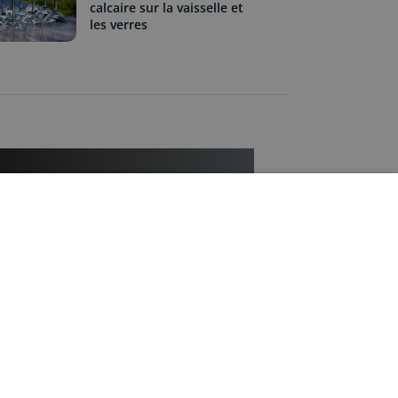
calcaire sur la vaisselle et
les verres
êtes une entreprise ?
 à 3 propose ses prestations de
 et intervient auprès d’entreprises,
fessions libérales, cabinets médicaux,
s, agences de publicité, avocats…
gratuit