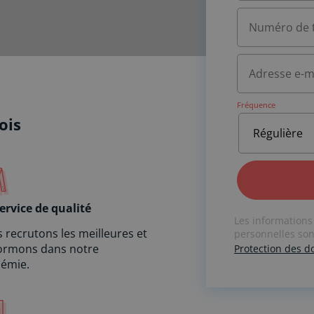
Fréquence
ois
A
ervice de qualité
Les informations
l
 recrutons les meilleures et
personnelles sont
t
formons dans notre
Protection des 
e
émie.
r
n
a