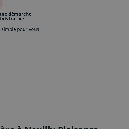
t
i
v
une démarche
nistrative
e
:
t simple pour vous !