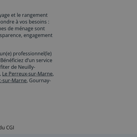
oyage et le rangement
pondre à vos besoins :
mmes de ménage sont
ansparence, engagement
un(e) professionnel(le)
 Bénéficiez d’un service
ter de Neuilly-
,
Le Perreux-sur-Marne
,
-sur-Marne
, Gournay-
 du CGI