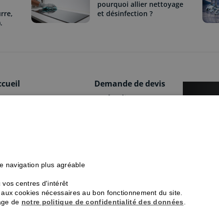
pourquoi allier nettoyage
rre,
et désinfection ?
.
ccueil
Demande de devis
e concept
Accès client
Vous 
onctionnement
FAQ
Ménage
ménage
os services
Conseils et astuces
de pro
rifs
Presse
crèche
Devis 
rédit d'impôt
Partenaires
re navigation plus agréable
ui sommes-nous ?
Recrutement
vos centres d'intérêt
ns aux cookies nécessaires au bon fonctionnement du site.
page de
notre politique de confidentialité des données
.