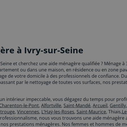
re à Ivry-sur-Seine
-Seine et cherchez une aide ménagère qualifiée ? Ménage à 3
artement ou dans une maison, en résidence ou en zone pavi
ge de votre domicile à des professionnels de confiance. Du 
 passant par le nettoyage de toutes vos surfaces, nos prest
’un intérieur impeccable, vous dégagez du temps pour profit
Charenton-le-Pont
,
Alfortville
,
Saint-Mandé
,
Arcueil
,
Gentilly
trouge
,
Vincennes
,
L’Haÿ-les-Roses
,
Saint-Maurice
, Thiais,
Le
ofessionnalisme, nous vous trouvons une aide ménagère att
de nos prestations ménagères. Nos femmes et hommes de m