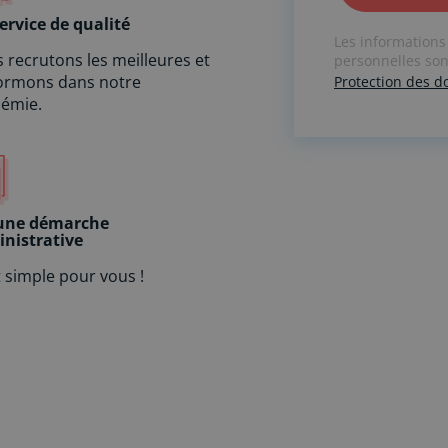
A
ervice de qualité
Les informations
l
 recrutons les meilleures et
personnelles sont
t
formons dans notre
Protection des 
e
émie.
r
n
a
t
i
v
une démarche
nistrative
e
:
t simple pour vous !