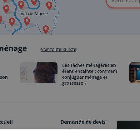
 ménage
Voir toute la liste
Les tâches ménagères en
étant enceinte : comment
ison
conjuguer ménage et
grossesse ?
ccueil
Demande de devis
e concept
Accès client
Vous 