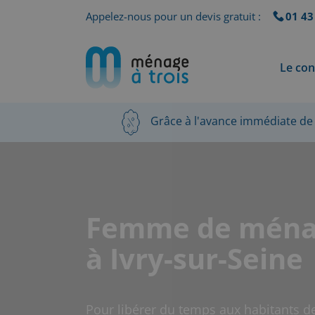
Appelez-nous pour un devis gratuit :
01 43
Le con
Grâce à l'avance immédiate de 
Femme de mén
à Ivry-sur-Seine
Pour libérer du temps aux habitants de 