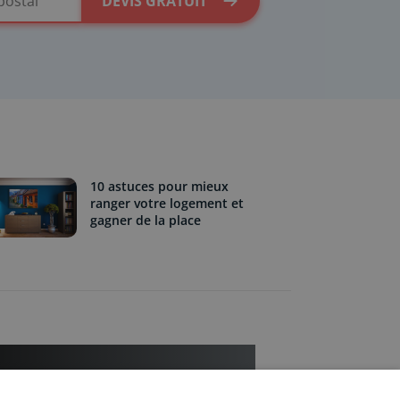
DEVIS GRATUIT
10 astuces pour mieux
ranger votre logement et
gagner de la place
êtes une entreprise ?