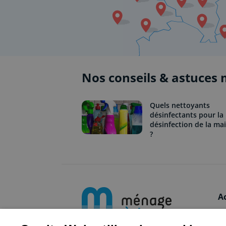
Nos conseils & astuces
Quels nettoyants
désinfectants pour la
désinfection de la ma
?
A
L