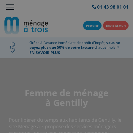
01 43 98 01 01
Postuler
Devis Gratuit
Grâce à l'avance immédiate de crédit d'impôt,
vous ne
payez plus que 50% de votre facture
chaque mois !*
EN SAVOIR PLUS
Femme de ménage
à Gentilly
Pour libérer du temps aux habitants de Gentilly, le
site Ménage à 3 propose des services ménagers