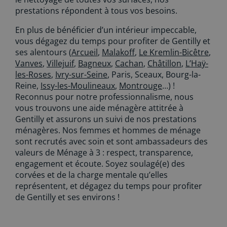
prestations répondent à tous vos besoins.
En plus de bénéficier d’un intérieur impeccable,
vous dégagez du temps pour profiter de Gentilly et
ses alentours (
Arcueil
,
Malakoff
,
Le Kremlin-Bicêtre
,
Vanves
,
Villejuif
,
Bagneux
,
Cachan
,
Châtillon
,
L’Haÿ-
les-Roses
,
Ivry-sur-Seine
, Paris, Sceaux, Bourg-la-
Reine,
Issy-les-Moulineaux
,
Montrouge
…) !
Reconnus pour notre professionnalisme, nous
vous trouvons une aide ménagère attitrée à
Gentilly et assurons un suivi de nos prestations
ménagères. Nos femmes et hommes de ménage
sont recrutés avec soin et sont ambassadeurs des
valeurs de Ménage à 3 : respect, transparence,
engagement et écoute. Soyez soulagé(e) des
corvées et de la charge mentale qu’elles
représentent, et dégagez du temps pour profiter
de Gentilly et ses environs !