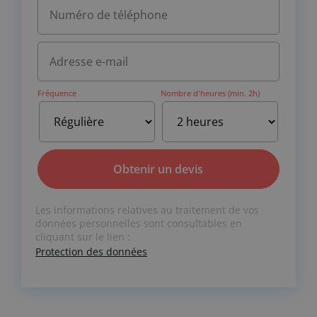
Fréquence
Nombre d'heures (min. 2h)
A
Les informations relatives au traitement de vos
l
données personnelles sont consultables en
t
cliquant sur le lien :
e
Protection des données
r
n
a
t