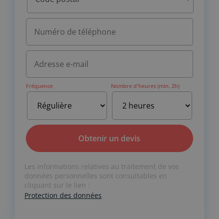
Fréquence
Nombre d'heures (min. 2h)
A
Les informations relatives au traitement de vos
l
données personnelles sont consultables en
t
cliquant sur le lien :
e
Protection des données
r
n