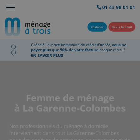
01 43 98 01 01
Postuler
Devis Gratuit
Grâce à l'avance immédiate de crédit d'impôt,
vous ne
payez plus que 50% de votre facture
chaque mois !*
EN SAVOIR PLUS
Femme de ménage
à La Garenne-Colombes
Nos professionnels du ménage à domicile
interviennent dans tout La Garenne-Colombes