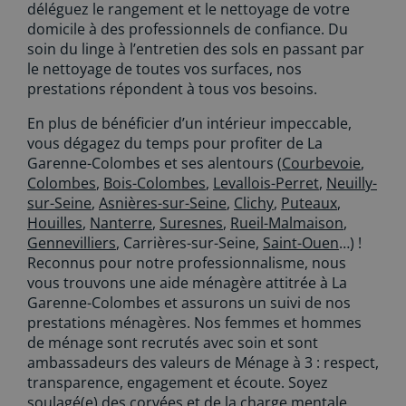
déléguez le rangement et le nettoyage de votre
domicile à des professionnels de confiance. Du
soin du linge à l’entretien des sols en passant par
le nettoyage de toutes vos surfaces, nos
prestations répondent à tous vos besoins.
En plus de bénéficier d’un intérieur impeccable,
vous dégagez du temps pour profiter de La
Garenne-Colombes et ses alentours (
Courbevoie
,
Colombes
,
Bois-Colombes
,
Levallois-Perret
,
Neuilly-
sur-Seine
,
Asnières-sur-Seine
,
Clichy
,
Puteaux
,
Houilles
,
Nanterre
,
Suresnes
,
Rueil-Malmaison
,
Gennevilliers
, Carrières-sur-Seine,
Saint-Ouen
…) !
Reconnus pour notre professionnalisme, nous
vous trouvons une aide ménagère attitrée à La
Garenne-Colombes et assurons un suivi de nos
prestations ménagères. Nos femmes et hommes
de ménage sont recrutés avec soin et sont
ambassadeurs des valeurs de Ménage à 3 : respect,
transparence, engagement et écoute. Soyez
soulagé(e) des corvées et de la charge mentale