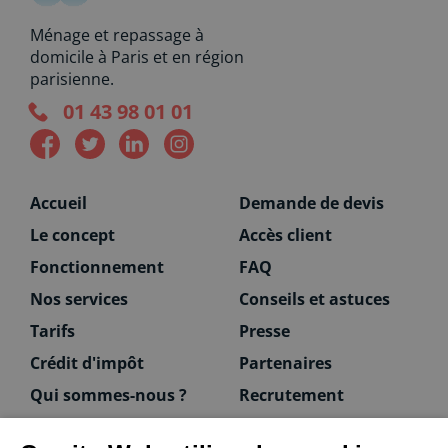
Ménage et repassage à
domicile à Paris et en région
parisienne.
01 43 98 01 01
Accueil
Demande de devis
Le concept
Accès client
Fonctionnement
FAQ
Nos services
Conseils et astuces
Tarifs
Presse
Crédit d'impôt
Partenaires
Qui sommes-nous ?
Recrutement