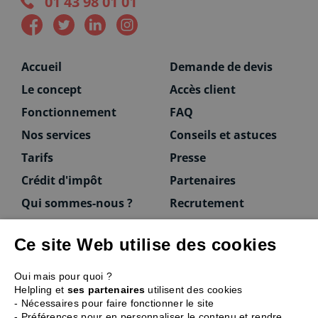
01 43 98 01 01
Accueil
Demande de devis
Le concept
Accès client
Fonctionnement
FAQ
Nos services
Conseils et astuces
Tarifs
Presse
Crédit d'impôt
Partenaires
Qui sommes-nous ?
Recrutement
Ce site Web utilise des cookies
Vous êtes une entreprise ?
Oui mais pour quoi ?
Helpling et
ses partenaires
utilisent des cookies
Ménage à 3 propose ses prestations de ménage
- Nécessaires pour faire fonctionner le site
et intervient auprès d’entreprises, de
- Préférences pour en personnaliser le contenu et rendre