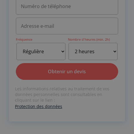
Fréquence
Nombre d'heures (min. 2h)
A
Les informations relatives au traitement de vos
l
données personnelles sont consultables en
t
cliquant sur le lien :
e
Protection des données
r
n
a
t