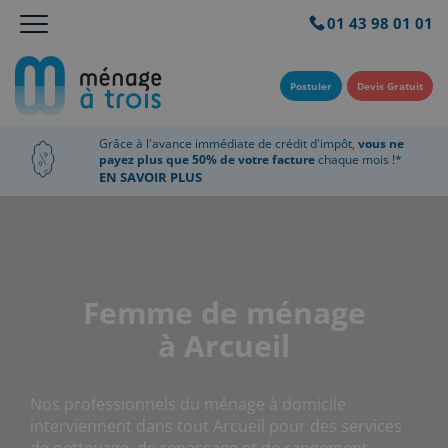
01 43 98 01 01
Postuler
Devis Gratuit
Grâce à l'avance immédiate de crédit d'impôt,
vous ne
payez plus que 50% de votre facture
chaque mois !*
EN SAVOIR PLUS
Femme de ménage
à Arcueil
Nos professionnels du ménage à domicile
interviennent dans tout Arcueil pour des services