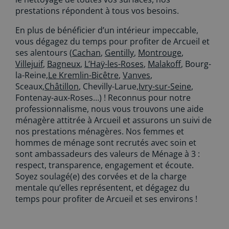
prestations répondent à tous vos besoins.
En plus de bénéficier d’un intérieur impeccable,
vous dégagez du temps pour profiter de Arcueil et
ses alentours (
Cachan
,
Gentilly
,
Montrouge
,
Villejuif
,
Bagneux
,
L’Haÿ-les-Roses
,
Malakoff
, Bourg-
la-Reine,
Le Kremlin-Bicêtre
,
Vanves
,
Sceaux,
Châtillon
, Chevilly-Larue,
Ivry-sur-Seine
,
Fontenay-aux-Roses…) ! Reconnus pour notre
professionnalisme, nous vous trouvons une aide
ménagère attitrée à Arcueil et assurons un suivi de
nos prestations ménagères. Nos femmes et
hommes de ménage sont recrutés avec soin et
sont ambassadeurs des valeurs de Ménage à 3 :
respect, transparence, engagement et écoute.
Soyez soulagé(e) des corvées et de la charge
mentale qu’elles représentent, et dégagez du
temps pour profiter de Arcueil et ses environs !